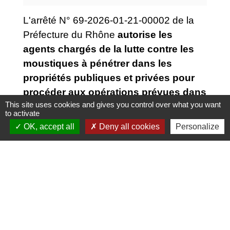
L'arrêté N° 69-2026-01-21-00002 de la
Préfecture du Rhône
autorise les
agents chargés de la lutte contre les
moustiques à pénétrer dans les
propriétés publiques et privées pour
procéder aux opérations prévues dans
This site uses cookies and gives you control over what you want
la loi n°64-1246
du 16 décembre 1964
to activate
relative à la lutte contre les
OK, accept all
Deny all cookies
Personalize
moustiques.
Retrouvez l'arrêté ci-dessous pour plus
d'informations :
Liste de pièces