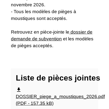
novembre 2026.
- Tous les modèles de pièges à
moustiques sont acceptés.
Retrouvez en pièce-jointe le
dossier de
demande de subvention
et les modèles
de pièges acceptés.
Liste de pièces jointes
file_download
DOSSIER_piege_a_moustiques_2026.pdf
(PDF - 157.35 kB)