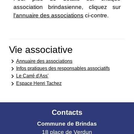
association brindasienne, cliquez sur
l'annuaire des associations
ci-contre.
Vie associative
keyboard_arrow_right
Annuaire des associations
keyboard_arrow_right
Infos pratiques des responsables associatifs
keyboard_arrow_right
Le Carré d'Ass'
keyboard_arrow_right
Espace Henri Tachez
Contacts
Commune de Brindas
18 place de Verdun