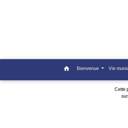
home
Bienvenue
Vie muni
Cette 
su