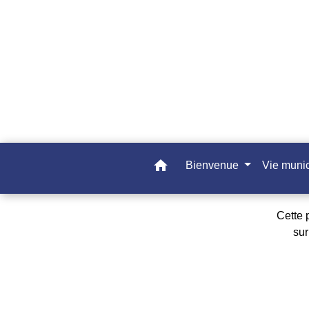
home
Bienvenue
Vie muni
Cette 
su